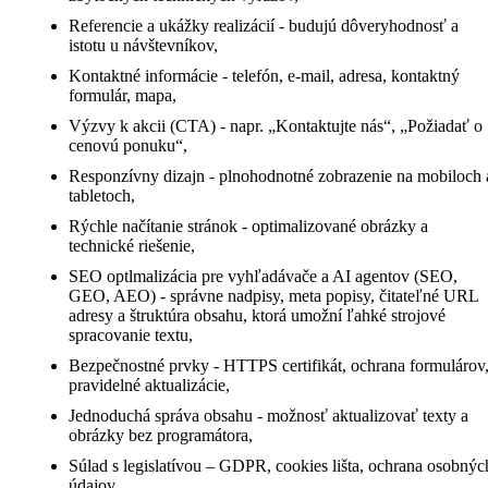
Referencie a ukážky realizácií - budujú dôveryhodnosť a
istotu u návštevníkov,
Kontaktné informácie - telefón, e-mail, adresa, kontaktný
formulár, mapa,
Výzvy k akcii (CTA) - napr. „Kontaktujte nás“, „Požiadať o
cenovú ponuku“,
Responzívny dizajn - plnohodnotné zobrazenie na mobiloch 
tabletoch,
Rýchle načítanie stránok - optimalizované obrázky a
technické riešenie,
SEO optlmalizácia pre vyhľadávače a AI agentov (SEO,
GEO, AEO) - správne nadpisy, meta popisy, čitateľné URL
adresy a štruktúra obsahu, ktorá umožní ľahké strojové
spracovanie textu,
Bezpečnostné prvky - HTTPS certifikát, ochrana formulárov
pravidelné aktualizácie,
Jednoduchá správa obsahu - možnosť aktualizovať texty a
obrázky bez programátora,
Súlad s legislatívou – GDPR, cookies lišta, ochrana osobnýc
údajov,