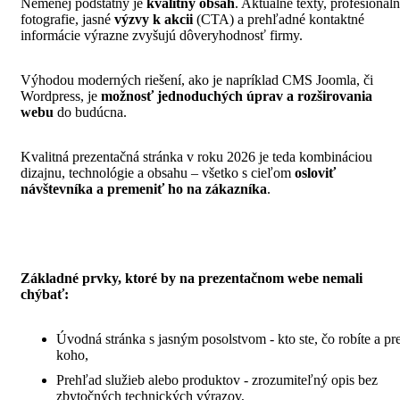
Nemenej podstatný je
kvalitný obsah
. Aktuálne texty, profesionál
fotografie, jasné
výzvy k akcii
(CTA) a prehľadné kontaktné
informácie výrazne zvyšujú dôveryhodnosť firmy.
Výhodou moderných riešení, ako je napríklad CMS Joomla, či
Wordpress, je
možnosť jednoduchých úprav a rozširovania
webu
do budúcna.
Kvalitná prezentačná stránka v roku 2026 je teda kombináciou
dizajnu, technológie a obsahu – všetko s cieľom
osloviť
návštevníka a premeniť ho na zákazníka
.
Základné prvky, ktoré by na prezentačnom webe nemali
chýbať:
Úvodná stránka s jasným posolstvom - kto ste, čo robíte a pr
koho,
Prehľad služieb alebo produktov - zrozumiteľný opis bez
zbytočných technických výrazov,