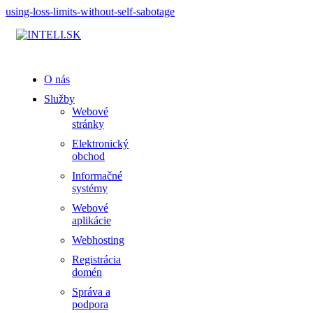
using-loss-limits-without-self-sabotage
O nás
Služby
Webové
stránky
Elektronický
obchod
Informačné
systémy
Webové
aplikácie
Webhosting
Registrácia
domén
Správa a
podpora