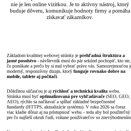
nie je len online vizitkou. Je to aktívny nástroj, ktorý
buduje dôveru, komunikuje hodnoty firmy a pomáha
získavať zákazníkov.
Základom kvalitnej webovej stránky je
prehľadná štruktúra a
jasné posolstvo
- návštevník musí do pár sekúnd pochopiť, kto ste,
čo ponúkate a prečo by si mal vybrať práve vás. Samozrejmosťou j
moderný, responzívny dizajn, ktorý
funguje rovnako dobre na
mobile, tablete aj počítači
.
Dôležitou súčasťou je aj
rýchlosť a technická kvalita
webu.
Stránka musí byť
optimalizovaná pre vyhľadávače
(SEO, GEO,
AEO), rýchlo sa načítavať a spĺňať základné bezpečnostné
štandardy (HTTPS, aktualizácie systému). V roku 2026 sa čoraz
viac kladie dôraz aj na prístupnosť webu – teda aby bol použiteľný
pre čo najširší okruh ľudí, vrátane používateľov so znevýhodnením