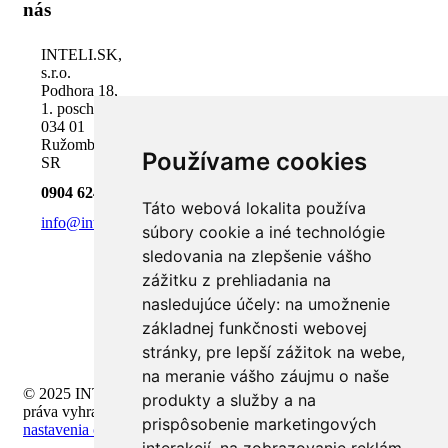
nás
INTELI.SK,
s.r.o.
Podhora 18,
1. poschodie
034 01
Ružomberok,
Používame cookies
SR
0904 624 918
Táto webová lokalita používa
info@inteli.sk
súbory cookie a iné technológie
sledovania na zlepšenie vášho
zážitku z prehliadania na
nasledujúce účely:
na umožnenie
základnej funkčnosti webovej
stránky
,
pre lepší zážitok na webe
,
na meranie vášho záujmu o naše
© 2025 INTELI.SK, s.r.o., všetky
produkty a služby a na
práva vyhradené -
upraviť
prispôsobenie marketingových
nastavenia cookies