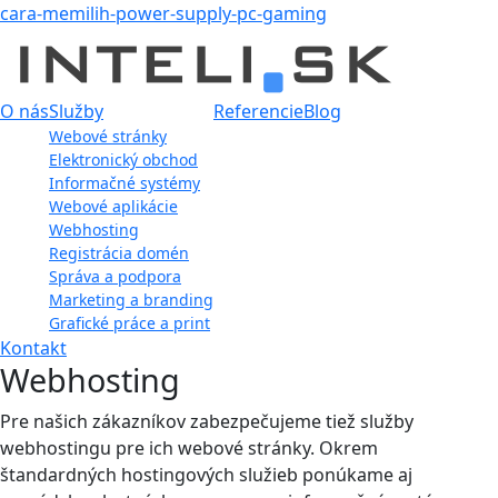
cara-memilih-power-supply-pc-gaming
O nás
Služby
Referencie
Blog
Webové stránky
Elektronický obchod
Informačné systémy
Webové aplikácie
Webhosting
Registrácia domén
Správa a podpora
Marketing a branding
Grafické práce a print
Kontakt
Webhosting
Pre našich zákazníkov zabezpečujeme tiež služby
webhostingu pre ich webové stránky. Okrem
štandardných hostingových služieb ponúkame aj