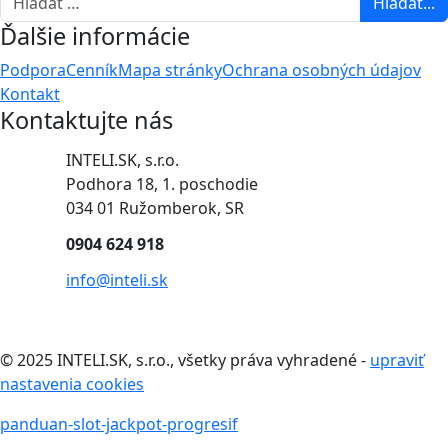
Hľadať...
Ďalšie informácie
Podpora
Cenník
Mapa stránky
Ochrana osobných údajov
Kontakt
Kontaktujte nás
INTELI.SK, s.r.o.
Podhora 18, 1. poschodie
034 01 Ružomberok, SR
0904 624 918
info@inteli.sk
© 2025 INTELI.SK, s.r.o., všetky práva vyhradené -
upraviť
nastavenia cookies
panduan-slot-jackpot-progresif