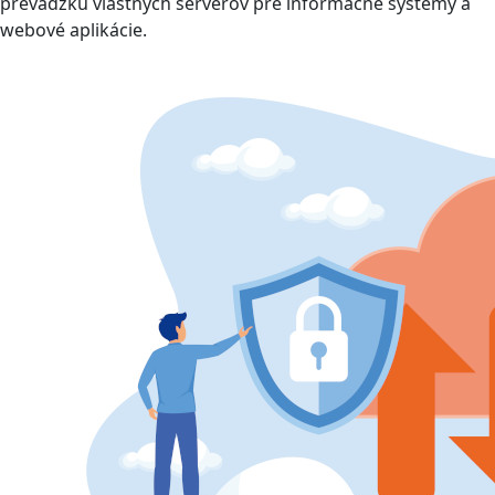
prevádzku vlastných serverov pre informačné systémy a
webové aplikácie.