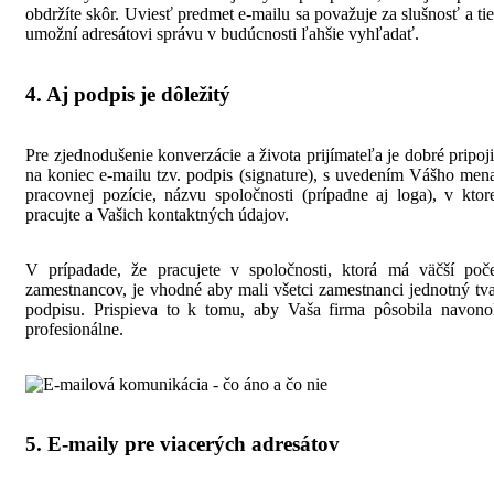
obdržíte skôr. Uviesť predmet e-mailu sa považuje za slušnosť a ti
umožní adresátovi správu v budúcnosti ľahšie vyhľadať.
4. Aj podpis je dôležitý
Pre zjednodušenie konverzácie a života prijímateľa je dobré pripoj
na koniec e-mailu tzv. podpis (signature), s uvedením Vášho men
pracovnej pozície, názvu spoločnosti (prípadne aj loga), v ktor
pracujte a Vašich kontaktných údajov.
V prípadade, že pracujete v spoločnosti, ktorá má väčší poče
zamestnancov, je vhodné aby mali všetci zamestnanci jednotný tv
podpisu. Prispieva to k tomu, aby Vaša firma pôsobila navono
profesionálne.
5. E-maily pre viacerých adresátov