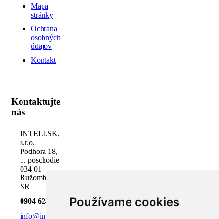
Mapa
stránky
Ochrana
osobných
údajov
Kontakt
Kontaktujte
nás
INTELI.SK,
s.r.o.
Podhora 18,
1. poschodie
034 01
Ružomberok,
SR
Používame cookies
0904 624 918
info@inteli.sk