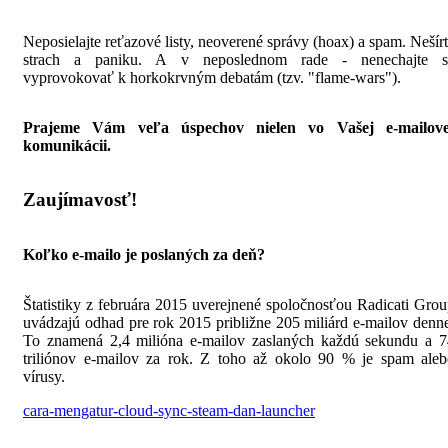
Neposielajte reťazové listy, neoverené správy (hoax) a spam. Nešír
strach a paniku. A v neposlednom rade - nenechajte s
vyprovokovať k horkokrvným debatám (tzv. "flame-wars").
Prajeme Vám veľa úspechov nielen vo Vašej e-mailove
komunikácii.
Zaujímavosť!
Koľko e-mailo je poslaných za deň?
Štatistiky z februára 2015 uverejnené spoločnosťou Radicati Gro
uvádzajú odhad pre rok 2015 približne 205 miliárd e-mailov denn
To znamená 2,4 milióna e-mailov zaslaných každú sekundu a 7
triliónov e-mailov za rok. Z toho až okolo 90 % je spam aleb
vírusy.
cara-mengatur-cloud-sync-steam-dan-launcher