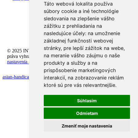
Táto webová lokalita používa
súbory cookie a iné technológie
sledovania na zlepšenie vášho
zážitku z prehliadania na
nasledujúce účely:
na umožnenie
základnej funkčnosti webovej
stránky
,
pre lepší zážitok na webe
,
© 2025 INTELI.SK, s.r.o., všetky
na meranie vášho záujmu o naše
práva vyhradené -
upraviť
nastavenia cookies
produkty a služby a na
prispôsobenie marketingových
asian-handicap-vs-european-handicap-guide
interakcií
,
na zobrazovanie reklám
ktoré sú pre vás relevantnejšie
.
Súhlasím
Odmietam
Zmeniť moje nastavenia