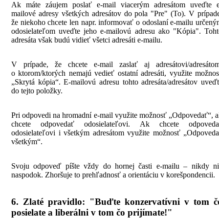
Ak máte záujem poslať e-mail viacerým adresátom uveďte e
mailové adresy všetkých adresátov do pola "Pre" (To). V prípad
že niekoho chcete len napr. informovať o odoslaní e-mailu určen
odosielateľom uveďte jeho e-mailovú adresu ako "Kópia". Toht
adresáta však budú vidieť všetci adresáti e-mailu.
V prípade, že chcete e-mail zaslať aj adresátovi/adresátom
o ktorom/ktorých nemajú vedieť ostatní adresáti, využite možno
„Skrytá kópia“. E-mailovú adresu tohto adresáta/adresátov uveď
do tejto položky.
Pri odpovedi na hromadní e-mail využite možnosť „Odpovedať“, 
chcete odpovedať odosielateľovi. Ak chcete odpoveda
odosielateľovi i všetkým adresátom využite možnosť „Odpoveda
všetkým“.
Svoju odpoveď píšte vždy do hornej časti e-mailu – nikdy ni
naspodok. Zhoršuje to prehľadnosť a orientáciu v korešpondencii.
6. Zlaté pravidlo: "Buďte konzervatívni v tom č
posielate a liberálni v tom čo prijímate!"