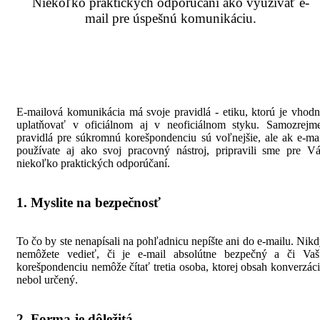
Niekoľko praktických odporúčaní ako využívať e-
mail pre úspešnú komunikáciu.
E-mailová komunikácia má svoje pravidlá - etiku, ktorú je vhod
uplatňovať v oficiálnom aj v neoficiálnom styku. Samozrejme
pravidlá pre súkromnú korešpondenciu sú voľnejšie, ale ak e-ma
používate aj ako svoj pracovný nástroj, pripravili sme pre V
niekoľko praktických odporúčaní.
1. Myslite na bezpečnosť
To čo by ste nenapísali na pohľadnicu nepíšte ani do e-mailu. Nik
nemôžete vedieť, či je e-mail absolútne bezpečný a či Vaš
korešpondenciu nemôže čítať tretia osoba, ktorej obsah konverzác
nebol určený.
2. Forma je dôležitá