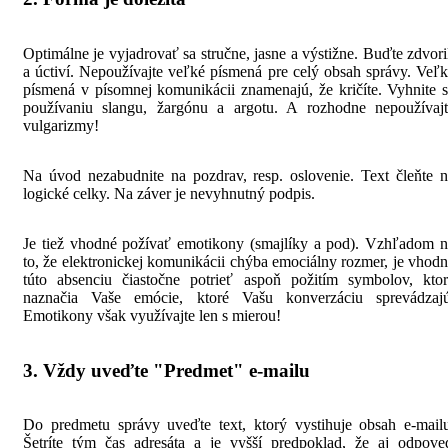
Optimálne je vyjadrovať sa stručne, jasne a výstižne. Buďte zdvori
a úctiví. Nepoužívajte veľké písmená pre celý obsah správy. Veľ
písmená v písomnej komunikácii znamenajú, že kričíte. Vyhnite 
používaniu slangu, žargónu a argotu. A rozhodne nepoužívajt
vulgarizmy!
Na úvod nezabudnite na pozdrav, resp. oslovenie. Text čleňte 
logické celky. Na záver je nevyhnutný podpis.
Je tiež vhodné požívať emotikony (smajlíky a pod). Vzhľadom 
to, že elektronickej komunikácii chýba emociálny rozmer, je vhod
túto absenciu čiastočne potrieť aspoň požitím symbolov, ktor
naznačia Vaše emócie, ktoré Vašu konverzáciu sprevádzajú
Emotikony však využívajte len s mierou!
3. Vždy uveďte "Predmet" e-mailu
Do predmetu správy uveďte text, ktorý vystihuje obsah e-mail
Šetríte tým čas adresáta a je vyšší predpoklad, že aj odpove