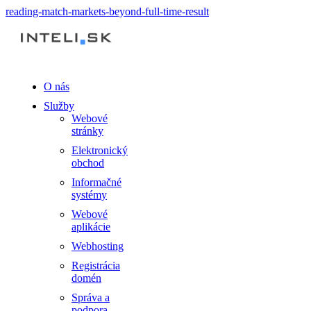
reading-match-markets-beyond-full-time-result
O nás
Služby
Webové
stránky
Elektronický
obchod
Informačné
systémy
Webové
aplikácie
Webhosting
Registrácia
domén
Správa a
podpora