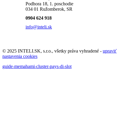
Podhora 18, 1. poschodie
034 01 Ružomberok, SR
0904 624 918
info@inteli.sk
© 2025 INTELI.SK, s.r.o., všetky práva vyhradené -
upraviť
nastavenia cookies
guide-memahami-cluster-pays-di-slot