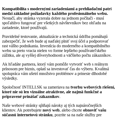
Kompatibilita s modernými zariadeniami a prehliadačmi patrí
medzi základné požiadavky každého profesionálneho webu.
Nestačí, aby stránka vyzerala dobre na jednom počítači - musí
spoľahlivo fungovať pre všetkých návštevníkov bez ohľadu na
zariadenie, ktoré používajú.
Pravidelné testovanie, aktualizácie a technická údržba pomáhajú
zabezpečiť, že web bude aj naďalej plniť svoj účel a podporovať
rast vášho podnikania. Investícia do moderného a kompatibilného
webu sa preto vracia nielen vo forme lepšieho používateľského
zážitku, ale aj vyššej dôveryhodnosti a väčšieho počtu zákazníkov.
Ak hľadáte partnera, ktorý vám pomôže vytvoriť web s reálnym
prínosom pre biznis, oplatí sa investovať čas do výberu. Kvalitná
spolupráca vám ušetrí množstvo problémov a prinesie dlhodobé
výsledky.
Spoločnosť INTELI.SK sa zameriava na
tvorbu webových riešení,
ktoré nie sú len vizuálne atraktívne, ale najmä funkčné a
pripravené prinášať zákazníkov
.
Naše webové stránky sṕlňajú nároky aj tých najnáročnejších
klientov. Ak potrebujete
nový web
, alebo chcete
obnoviť vašu
súčasnú internetovú stránku
, pozrite sa na naše služby pre