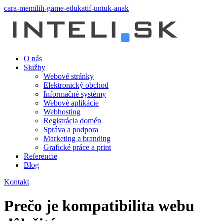
cara-memilih-game-edukatif-untuk-anak
O nás
Služby
Webové stránky
Elektronický obchod
Informačné systémy
Webové aplikácie
Webhosting
Registrácia domén
Správa a podpora
Marketing a branding
Grafické práce a print
Referencie
Blog
Kontakt
Prečo je kompatibilita webu