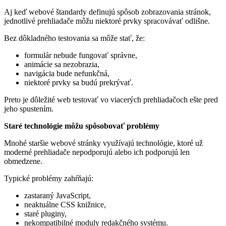
Aj keď webové štandardy definujú spôsob zobrazovania stránok,
jednotlivé prehliadače môžu niektoré prvky spracovávať odlišne.
Bez dôkladného testovania sa môže stať, že:
formulár nebude fungovať správne,
animácie sa nezobrazia,
navigácia bude nefunkčná,
niektoré prvky sa budú prekrývať.
Preto je dôležité web testovať vo viacerých prehliadačoch ešte pred
jeho spustením.
Staré technológie môžu spôsobovať problémy
Mnohé staršie webové stránky využívajú technológie, ktoré už
moderné prehliadače nepodporujú alebo ich podporujú len
obmedzene.
Typické problémy zahŕňajú:
zastaraný JavaScript,
neaktuálne CSS knižnice,
staré pluginy,
nekompatibilné moduly redakčného systému.