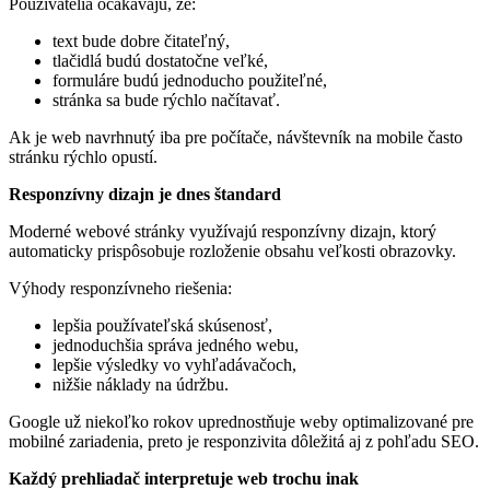
Používatelia očakávajú, že:
text bude dobre čitateľný,
tlačidlá budú dostatočne veľké,
formuláre budú jednoducho použiteľné,
stránka sa bude rýchlo načítavať.
Ak je web navrhnutý iba pre počítače, návštevník na mobile často
stránku rýchlo opustí.
Responzívny dizajn je dnes štandard
Moderné webové stránky využívajú responzívny dizajn, ktorý
automaticky prispôsobuje rozloženie obsahu veľkosti obrazovky.
Výhody responzívneho riešenia:
lepšia používateľská skúsenosť,
jednoduchšia správa jedného webu,
lepšie výsledky vo vyhľadávačoch,
nižšie náklady na údržbu.
Google už niekoľko rokov uprednostňuje weby optimalizované pre
mobilné zariadenia, preto je responzivita dôležitá aj z pohľadu SEO.
Každý prehliadač interpretuje web trochu inak