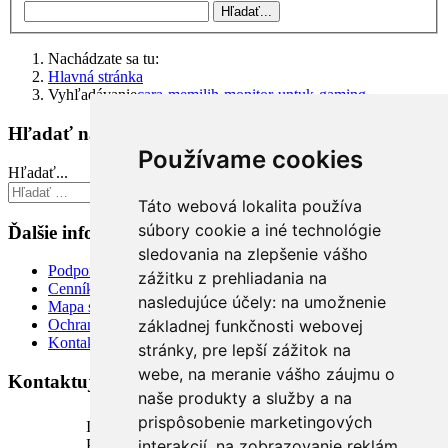
Hľadať...
Nachádzate sa tu:
Hlavná stránka
Vyhľadávanie
cara-memilih-monitor-untuk-gaming
Hľadať na stránke
Používame cookies
Hľadať...
Hľadať...
Táto webová lokalita používa
súbory cookie a iné technológie
Ďalšie informácie
sledovania na zlepšenie vášho
Podpora
zážitku z prehliadania na
Cenník
nasledujúce účely:
na umožnenie
Mapa stránky
základnej funkčnosti webovej
Ochrana osobných údajov
Kontakt
stránky
,
pre lepší zážitok na
webe
,
na meranie vášho záujmu o
Kontaktujte nás
naše produkty a služby a na
prispôsobenie marketingových
INTELI.SK, s.r.o.
Podhora 18, 1. poschodie
interakcií
,
na zobrazovanie reklám