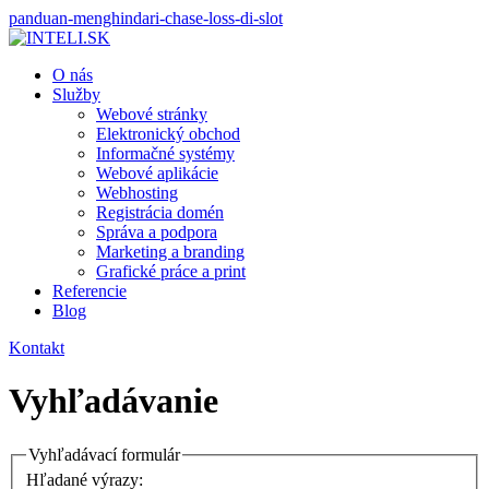
panduan-menghindari-chase-loss-di-slot
O nás
Služby
Webové stránky
Elektronický obchod
Informačné systémy
Webové aplikácie
Webhosting
Registrácia domén
Správa a podpora
Marketing a branding
Grafické práce a print
Referencie
Blog
Kontakt
Vyhľadávanie
Vyhľadávací formulár
Hľadané výrazy: