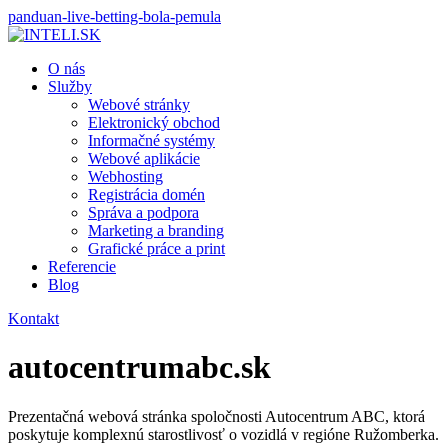
panduan-live-betting-bola-pemula
O nás
Služby
Webové stránky
Elektronický obchod
Informačné systémy
Webové aplikácie
Webhosting
Registrácia domén
Správa a podpora
Marketing a branding
Grafické práce a print
Referencie
Blog
Kontakt
autocentrumabc.sk
Prezentačná webová stránka spoločnosti Autocentrum ABC, ktorá
poskytuje komplexnú starostlivosť o vozidlá v regióne Ružomberka.