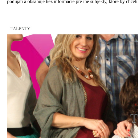
podujatí a obsahuje tiež informácie pre iné subjekty, ktoré by chceli