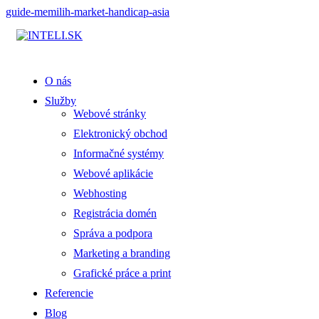
guide-memilih-market-handicap-asia
O nás
Služby
Webové stránky
Elektronický obchod
Informačné systémy
Webové aplikácie
Webhosting
Registrácia domén
Správa a podpora
Marketing a branding
Grafické práce a print
Referencie
Blog