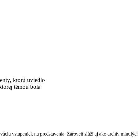
enty, ktorú uviedlo
ktorej témou bola
váciu vstupeniek na predstavenia. Zároveň slúži aj ako archív minulýc