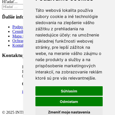
Hľadať...
Hľadať...
Táto webová lokalita používa
súbory cookie a iné technológie
Ďalšie informácie
sledovania na zlepšenie vášho
Podpora
zážitku z prehliadania na
Cenník
nasledujúce účely:
na umožnenie
Mapa stránky
základnej funkčnosti webovej
Ochrana osobných údajov
Kontakt
stránky
,
pre lepší zážitok na
webe
,
na meranie vášho záujmu o
Kontaktujte nás
naše produkty a služby a na
prispôsobenie marketingových
INTELI.SK, s.r.o.
Podhora 18, 1. poschodie
interakcií
,
na zobrazovanie reklám
034 01 Ružomberok, SR
ktoré sú pre vás relevantnejšie
.
0904 624 918
Súhlasím
info@inteli.sk
Odmietam
Zmeniť moje nastavenia
© 2025 INTELI.SK, s.r.o., všetky práva vyhradené -
upraviť