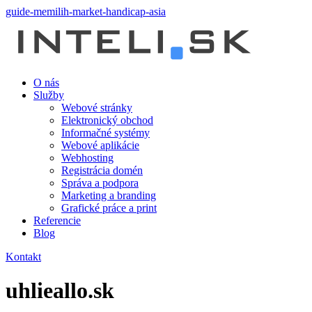
guide-memilih-market-handicap-asia
O nás
Služby
Webové stránky
Elektronický obchod
Informačné systémy
Webové aplikácie
Webhosting
Registrácia domén
Správa a podpora
Marketing a branding
Grafické práce a print
Referencie
Blog
Kontakt
uhlieallo.sk