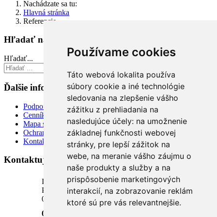
Nachádzate sa tu:
Hlavná stránka
Referencie
Hľadať na stránke
Používame cookies
Hľadať...
Hľadať...
Táto webová lokalita používa
súbory cookie a iné technológie
Ďalšie informácie
sledovania na zlepšenie vášho
Podpora
zážitku z prehliadania na
Cenník
nasledujúce účely:
na umožnenie
Mapa stránky
základnej funkčnosti webovej
Ochrana osobných údajov
Kontakt
stránky
,
pre lepší zážitok na
webe
,
na meranie vášho záujmu o
Kontaktujte nás
naše produkty a služby a na
prispôsobenie marketingových
INTELI.SK, s.r.o.
Podhora 18, 1. poschodie
interakcií
,
na zobrazovanie reklám
034 01 Ružomberok, SR
ktoré sú pre vás relevantnejšie
.
0904 624 918