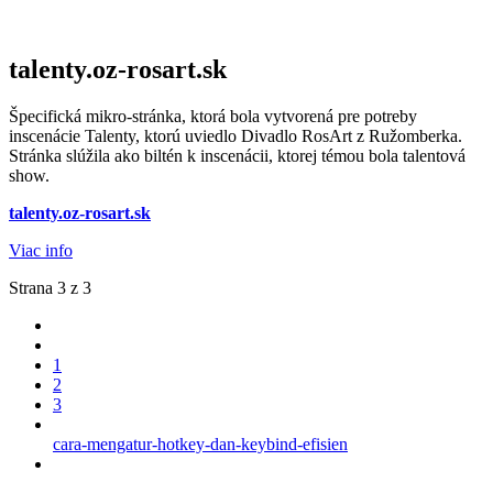
talenty.oz-rosart.sk
Špecifická mikro-stránka, ktorá bola vytvorená pre potreby
inscenácie Talenty, ktorú uviedlo Divadlo RosArt z Ružomberka.
Stránka slúžila ako biltén k inscenácii, ktorej témou bola talentová
show.
talenty.oz-rosart.sk
Viac info
Strana 3 z 3
1
2
3
cara-mengatur-hotkey-dan-keybind-efisien