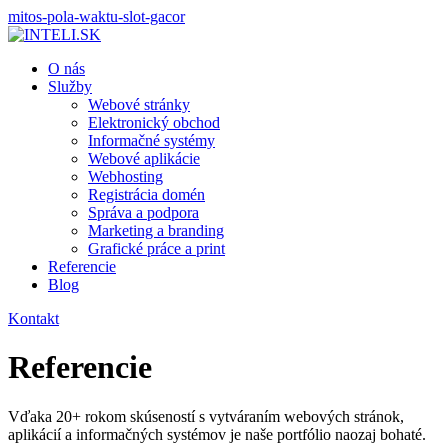
mitos-pola-waktu-slot-gacor
O nás
Služby
Webové stránky
Elektronický obchod
Informačné systémy
Webové aplikácie
Webhosting
Registrácia domén
Správa a podpora
Marketing a branding
Grafické práce a print
Referencie
Blog
Kontakt
Referencie
Vďaka 20+ rokom skúseností s vytváraním webových stránok,
aplikácií a informačných systémov je naše portfólio naozaj bohaté.